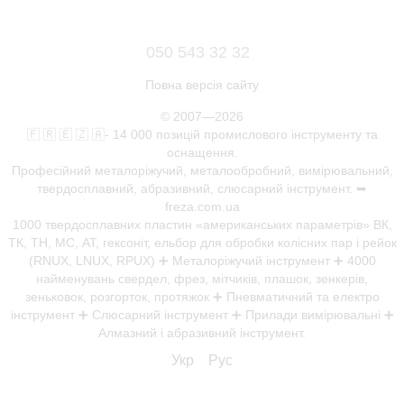
050 543 32 32
Повна версія сайту
© 2007—2026
🇫 🇷 🇪 🇿 🇦- 14 000 позицій промислового інструменту та
оснащення.
Професійний металоріжучий, металообробний, вимірювальний,
твердосплавний, абразивний, слюсарний інструмент. ➥
freza.com.ua
1000 твердосплавних пластин «американських параметрів» ВК,
ТК, ТН, МС, АТ, гексоніт, ельбор для обробки колісних пар і рейок
(RNUX, LNUX, RPUX) ➕ Металоріжучий інструмент ➕ 4000
найменувань свердел, фрез, мітчиків, плашок, зенкерів,
зеньковок, розгорток, протяжок ➕ Пневматичний та електро
інструмент ➕ Слюсарний інструмент ➕ Прилади вимірювальні ➕
Алмазний і абразивний інструмент.
Укр
Рус