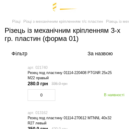
Різці
Різці з механічним кріпленням т/с пластин
Різець із м
Різець із механічним кріпленням 3-х
гр. пластин (форма 01)
Фільтр
За назвою
арт. 021740
Резец под пластину 01114-220408 PTGNR 25х25
М22 правый
280.0 грн
336.0 грн
В наявності
арт. 013162
Резец под пластину 01114-270612 MTNNL 40х32
R27 левый
350.0 грн
420.0 грн