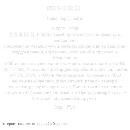
050 543 32 32
Повна версія сайту
© 2007—2026
🇫 🇷 🇪 🇿 🇦- 14 000 позицій промислового інструменту та
оснащення.
Професійний металоріжучий, металообробний, вимірювальний,
твердосплавний, абразивний, слюсарний інструмент. ➥
freza.com.ua
1000 твердосплавних пластин «американських параметрів» ВК,
ТК, ТН, МС, АТ, гексоніт, ельбор для обробки колісних пар і рейок
(RNUX, LNUX, RPUX) ➕ Металоріжучий інструмент ➕ 4000
найменувань свердел, фрез, мітчиків, плашок, зенкерів,
зеньковок, розгорток, протяжок ➕ Пневматичний та електро
інструмент ➕ Слюсарний інструмент ➕ Прилади вимірювальні ➕
Алмазний і абразивний інструмент.
Укр
Рус
Інтернет-магазин створений з Хорошоп