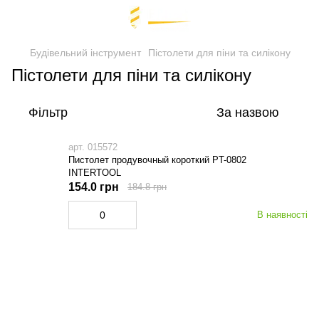
Будівельний інструмент
Пістолети для піни та силікону
Пістолети для піни та силікону
Фільтр
За назвою
арт. 015572
Пистолет продувочный короткий PT-0802
INTERTOOL
154.0 грн
184.8 грн
В наявності