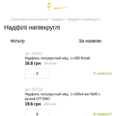
Слюсарно-монтажний
Надфілі
Надфілі напівкруглі
Надфілі напівкруглі
Фільтр
За назвою
арт. 019511
Надфиль полукруглый общ. L=160 Китай
16.8 грн
20.2 грн
В наявності
арт. 052119
Надфиль полукруглый общ. L=160х4 мм №00 с
ручкой OTTIMO
19.6 грн
23.5 грн
В наявності