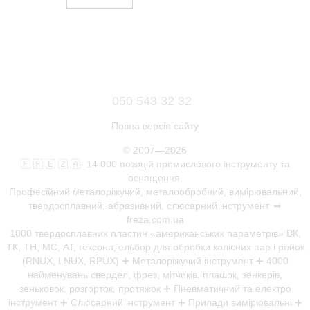
050 543 32 32
Повна версія сайту
© 2007—2026
🇫 🇷 🇪 🇿 🇦- 14 000 позицій промислового інструменту та
оснащення.
Професійний металоріжучий, металообробний, вимірювальний,
твердосплавний, абразивний, слюсарний інструмент. ➥
freza.com.ua
1000 твердосплавних пластин «американських параметрів» ВК,
ТК, ТН, МС, АТ, гексоніт, ельбор для обробки колісних пар і рейок
(RNUX, LNUX, RPUX) ➕ Металоріжучий інструмент ➕ 4000
найменувань свердел, фрез, мітчиків, плашок, зенкерів,
зеньковок, розгорток, протяжок ➕ Пневматичний та електро
інструмент ➕ Слюсарний інструмент ➕ Прилади вимірювальні ➕