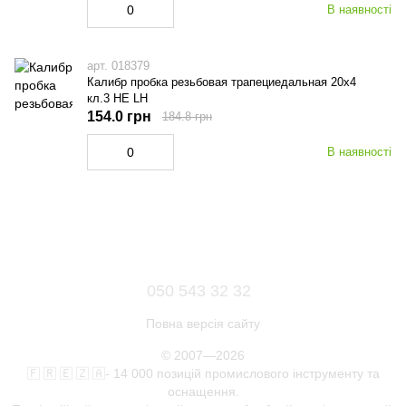
В наявності
арт. 018379
Калибр пробка резьбовая трапециедальная 20х4
кл.3 НЕ LH
154.0 грн
184.8 грн
В наявності
050 543 32 32
Повна версія сайту
© 2007—2026
🇫 🇷 🇪 🇿 🇦- 14 000 позицій промислового інструменту та
оснащення.