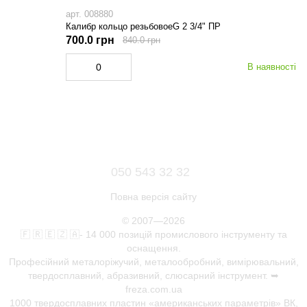
арт. 008880
Калибр кольцо резьбовоеG 2 3/4" ПР
700.0 грн
840.0 грн
В наявності
050 543 32 32
Повна версія сайту
© 2007—2026
🇫 🇷 🇪 🇿 🇦- 14 000 позицій промислового інструменту та
оснащення.
Професійний металоріжучий, металообробний, вимірювальний,
твердосплавний, абразивний, слюсарний інструмент. ➥
freza.com.ua
1000 твердосплавних пластин «американських параметрів» ВК,