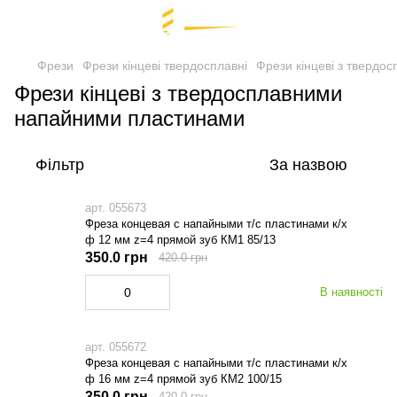
Фрези
Фрези кінцеві твердосплавні
Фрези кінцеві з тверд
Фрези кінцеві з твердосплавними
напайними пластинами
Фільтр
За назвою
арт. 055673
Фреза концевая с напайными т/с пластинами к/х
ф 12 мм z=4 прямой зуб КМ1 85/13
350.0 грн
420.0 грн
В наявності
арт. 055672
Фреза концевая с напайными т/с пластинами к/х
ф 16 мм z=4 прямой зуб КМ2 100/15
350.0 грн
420.0 грн