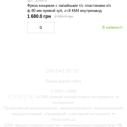
арт. 039974
Фреза концевая с напайными т/с пластинами к/х
ф 80 мм прямой зуб, z=8 КМ4 внутризавод
1 680.0 грн
2 016.0 грн
В наявності
050 543 32 32
Повна версія сайту
© 2007—2026
🇫 🇷 🇪 🇿 🇦- 14 000 позицій промислового інструменту та
оснащення.
Професійний металоріжучий, металообробний, вимірювальний,
твердосплавний, абразивний, слюсарний інструмент. ➥
freza.com.ua
1000 твердосплавних пластин «американських параметрів» ВК,