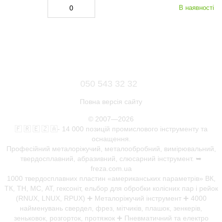
В наявності
050 543 32 32
Повна версія сайту
© 2007—2026
🇫 🇷 🇪 🇿 🇦- 14 000 позицій промислового інструменту та
оснащення.
Професійний металоріжучий, металообробний, вимірювальний,
твердосплавний, абразивний, слюсарний інструмент. ➥
freza.com.ua
1000 твердосплавних пластин «американських параметрів» ВК,
ТК, ТН, МС, АТ, гексоніт, ельбор для обробки колісних пар і рейок
(RNUX, LNUX, RPUX) ➕ Металоріжучий інструмент ➕ 4000
найменувань свердел, фрез, мітчиків, плашок, зенкерів,
зеньковок, розгорток, протяжок ➕ Пневматичний та електро