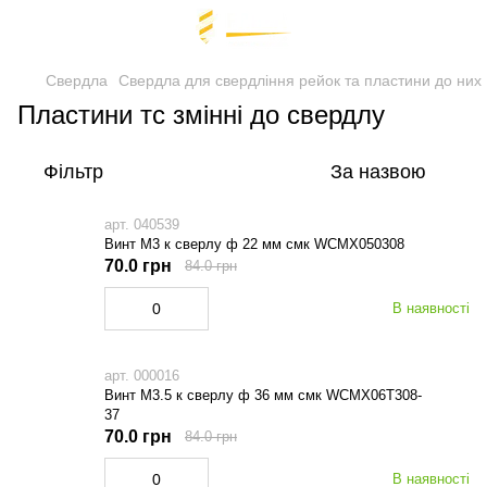
Свердла
Свердла для свердління рейок та пластини до них
Пластини тс змінні до свердлу
Фільтр
За назвою
арт. 040539
Винт М3 к сверлу ф 22 мм смк WCMX050308
70.0 грн
84.0 грн
В наявності
арт. 000016
Винт М3.5 к сверлу ф 36 мм смк WCMX06Т308-
37
70.0 грн
84.0 грн
В наявності