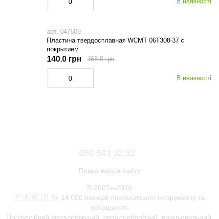
В наявності
арт. 047609
Пластина твердосплавная WCMТ 06Т308-37 с
покрытием
140.0 грн
168.0 грн
В наявності
050 543 32 32
Повна версія сайту
© 2007—2026
🇫 🇷 🇪 🇿 🇦- 14 000 позицій промислового інструменту та
оснащення.
Професійний металоріжучий, металообробний, вимірювальний,