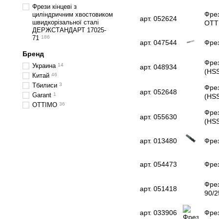
Фрези кінцеві з
Фрез
циліндричним хвостовиком
арт. 052624
швидкорізальної сталі
OTT
ДЕРЖСТАНДАРТ 17025-
71
186
арт. 047544
Фрез
Бренд
Фрез
Украина
14
арт. 048934
(HS
Китай
46
Тбилиси
3
Фрез
арт. 052648
Garant
1
(HS
OTTIMO
36
Фрез
арт. 055630
(HS
арт. 013480
Фрез
арт. 054473
Фре
Фрез
арт. 051418
90/2
арт. 033906
Фрез