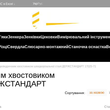
Укр
Рус
С в Excel ↓
'яки
Зенкера
Зенківки
Цековки
Вимірювальний інструмен
Різці
Свердла
Слюсарно-монтажний
Станочна оснастка
В
з циліндричним хвостовиком швидкорізальної сталі ДЕРЖСТАНДАРТ 17025-71
им хвостовиком
ЕРЖСТАНДАРТ
за назвою
Сортування:
а
Ста