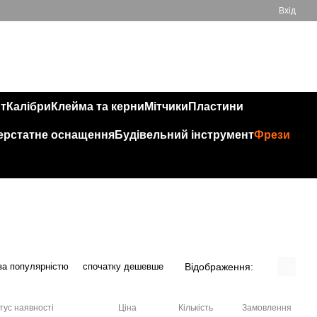
Вхід
Мій кошик
050 543 32 32
т
Калібри
Клейма та керни
Мітчики
Пластини
ерстатне оснащення
Будівельний інструмент
Фрези
Відображення:
за популярністю
спочатку дешевше
тус наявності
Ціна
Кількість
Замовлення