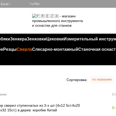
Укр
Рус
Excel ↓
лбяки
Зенкера
Зенковки
Цековки
Измерительный инстру
ое
Резцы
Сверла
Слесарно-монтажный
Станочная оснаст
по названию
Сортировка:
ание
Ст
р сверел ступенчатых из 3-х шт (4х12 5ст.4х20
В
4х32 15ст.) в дерев. коробке Китай