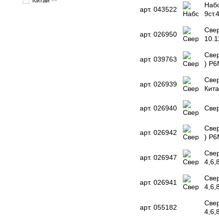
Китай
Набо
арт. 043522
9ст.
Свер
арт. 026950
10.1
Свер
арт. 039763
) Р6
Свер
арт. 026939
Кит
арт. 026940
Свер
Свер
арт. 026942
) Р6
Свер
арт. 026947
4,6,
Свер
арт. 026941
4,6,
Свер
арт. 055182
4,6,