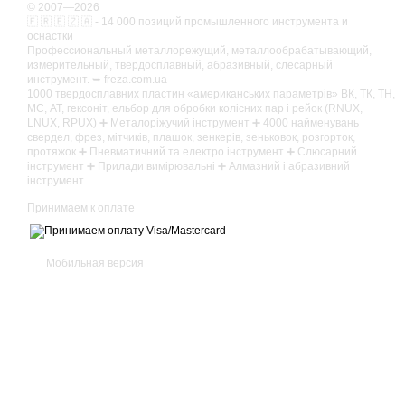
© 2007—2026
🇫 🇷 🇪 🇿 🇦 - 14 000 позиций промышленного инструмента и
оснастки
Профессиональный металлорежущий, металлообрабатывающий,
измерительный, твердосплавный, абразивный, слесарный
инструмент. ➥ freza.com.ua
1000 твердосплавних пластин «американських параметрів» ВК, ТК, ТН,
МС, АТ, гексоніт, ельбор для обробки колісних пар і рейок (RNUX,
LNUX, RPUX) ➕ Металоріжучий інструмент ➕ 4000 найменувань
свердел, фрез, мітчиків, плашок, зенкерів, зеньковок, розгорток,
протяжок ➕ Пневматичний та електро інструмент ➕ Слюсарний
інструмент ➕ Прилади вимірювальні ➕ Алмазний і абразивний
інструмент.
Принимаем к оплате
Мобильная версия