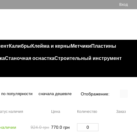
Вход
Мой заказ
050 543 32 32
мент
Калибры
Клейма и керны
Метчики
Пластины
ка
Станочная оснастка
Строительный инструмент
Отображение:
по популярности
сначала дешевле
атус наличия
Цена
Количество
Заказ
 наличии
924.0 грн
770.0 грн