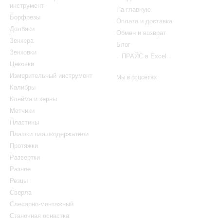
инструмент
На главную
Борфрезы
Оплата и доставка
Долбяки
Обмен и возврат
Зенкера
Блог
Зенковки
↓ ПРАЙС в Excel ↓
Цековки
Измерительный инструмент
Мы в соцсетях
Калибры
Клейма и керны
Метчики
Пластины
Плашки плашкодержатели
Протяжки
Развертки
Разное
Резцы
Сверла
Слесарно-монтажный
Станочная оснастка