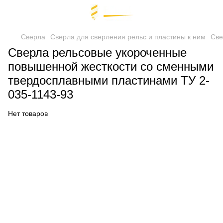
Сверла
Сверла для сверления рельс и пластины к ним
Све
Сверла рельсовые укороченные
повышенной жесткости со сменными
твердосплавными пластинами ТУ 2-
035-1143-93
Нет товаров