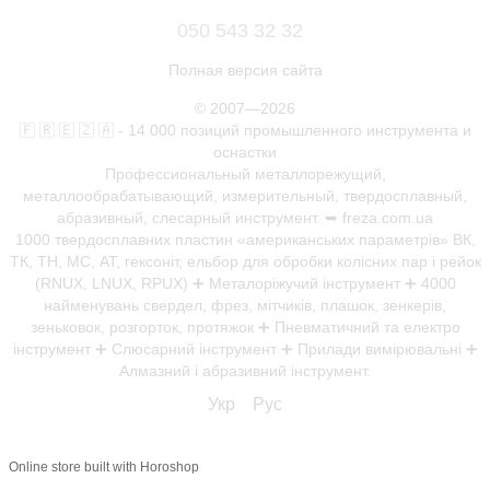
050 543 32 32
Полная версия сайта
© 2007—2026
🇫 🇷 🇪 🇿 🇦 - 14 000 позиций промышленного инструмента и
оснастки
Профессиональный металлорежущий,
металлообрабатывающий, измерительный, твердосплавный,
абразивный, слесарный инструмент. ➥ freza.com.ua
1000 твердосплавних пластин «американських параметрів» ВК,
ТК, ТН, МС, АТ, гексоніт, ельбор для обробки колісних пар і рейок
(RNUX, LNUX, RPUX) ➕ Металоріжучий інструмент ➕ 4000
найменувань свердел, фрез, мітчиків, плашок, зенкерів,
зеньковок, розгорток, протяжок ➕ Пневматичний та електро
інструмент ➕ Слюсарний інструмент ➕ Прилади вимірювальні ➕
Алмазний і абразивний інструмент.
Укр
Рус
Online store built with Horoshop