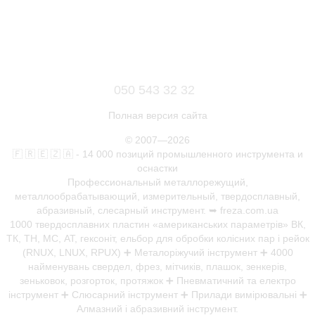
050 543 32 32
Полная версия сайта
© 2007—2026
🇫 🇷 🇪 🇿 🇦 - 14 000 позиций промышленного инструмента и
оснастки
Профессиональный металлорежущий,
металлообрабатывающий, измерительный, твердосплавный,
абразивный, слесарный инструмент. ➥ freza.com.ua
1000 твердосплавних пластин «американських параметрів» ВК,
ТК, ТН, МС, АТ, гексоніт, ельбор для обробки колісних пар і рейок
(RNUX, LNUX, RPUX) ➕ Металоріжучий інструмент ➕ 4000
найменувань свердел, фрез, мітчиків, плашок, зенкерів,
зеньковок, розгорток, протяжок ➕ Пневматичний та електро
інструмент ➕ Слюсарний інструмент ➕ Прилади вимірювальні ➕
Алмазний і абразивний інструмент.