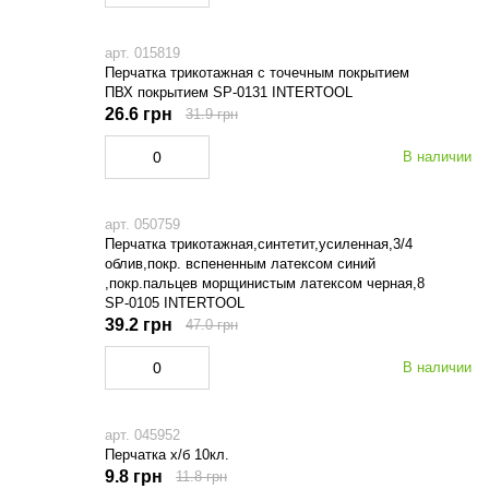
арт. 015819
Перчатка трикотажная с точечным покрытием
ПВХ покрытием SP-0131 INTERTOOL
26.6 грн
31.9 грн
В наличии
арт. 050759
Перчатка трикотажная,синтетит,усиленная,3/4
облив,покр. вспененным латексом синий
,покр.пальцев морщинистым латексом черная,8
SP-0105 INTERTOOL
39.2 грн
47.0 грн
В наличии
арт. 045952
Перчатка х/б 10кл.
9.8 грн
11.8 грн