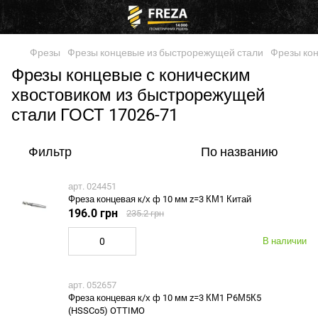
Фрезы
Фрезы концевые из быстрорежущей стали
Фрезы кон
Фрезы концевые с коническим
хвостовиком из быстрорежущей
стали ГОСТ 17026-71
Фильтр
По названию
арт. 024451
Фреза концевая к/х ф 10 мм z=3 КМ1 Китай
196.0 грн
235.2 грн
В наличии
арт. 052657
Фреза концевая к/х ф 10 мм z=3 КМ1 Р6М5К5
(HSSCo5) OTTIMO