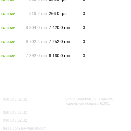
 наличии
319.2 грн
266.0 грн
 наличии
8 904.0 грн
7 420.0 грн
 наличии
8 702.4 грн
7 252.0 грн
 наличии
7 392.0 грн
6 160.0 грн
Контактная информация
050 543 32 32
улица Полевая, 67, Харьков,
Харьквская область, 61001
050 543 32 32
050 543 32 32
freza.com.ua@gmail.com