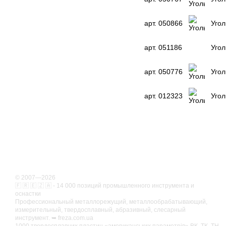
арт. 050866
Угол
арт. 051186
Угол
арт. 050776
Угол
арт. 012323
Угол
© 2007—2026
🇫 🇷 🇪 🇿 🇦 - 14 000 позиций промышленного инструмента и
оснастки
Профессиональный металлорежущий, металлообрабатывающий,
измерительный, твердосплавный, абразивный, слесарный
инструмент. ➥ freza.com.ua