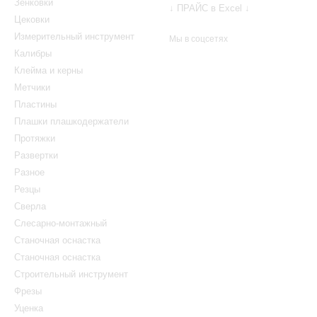
Зенковки
↓ ПРАЙС в Excel ↓
Цековки
Измерительный инструмент
Мы в соцсетях
Калибры
Клейма и керны
Метчики
Пластины
Плашки плашкодержатели
Протяжки
Развертки
Разное
Резцы
Сверла
Слесарно-монтажный
Станочная оснастка
Станочная оснастка
Строительный инструмент
Фрезы
Уценка