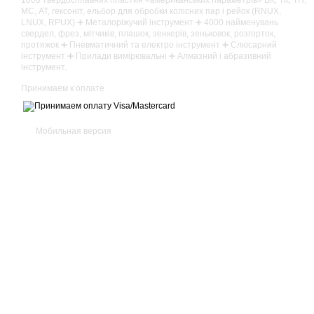
1000 твердосплавних пластин «американських параметрів» ВК, ТК, ТН,
МС, АТ, гексоніт, ельбор для обробки колісних пар і рейок (RNUX,
LNUX, RPUX) ➕ Металоріжучий інструмент ➕ 4000 найменувань
свердел, фрез, мітчиків, плашок, зенкерів, зеньковок, розгорток,
протяжок ➕ Пневматичний та електро інструмент ➕ Слюсарний
інструмент ➕ Прилади вимірювальні ➕ Алмазний і абразивний
інструмент.
Принимаем к оплате
Мобильная версия