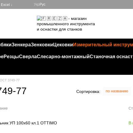
Укр
Рус
Excel ↓
лбяки
Зенкера
Зенковки
Цековки
Измерительный инстру
ое
Резцы
Сверла
Слесарно-монтажный
Станочная оснаст
ГОСТ 3749-77
749-77
по названию
Сортировка:
ание
Ст
ьник УП 100х60 кл.1 OTTIMO
В