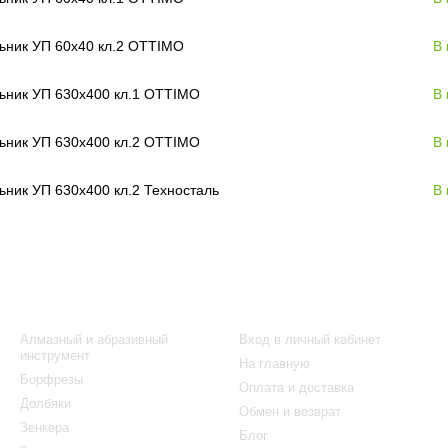
ьник УП 60х40 кл.2 OTTIMO
В
ьник УП 630х400 кл.1 OTTIMO
В
ьник УП 630х400 кл.2 OTTIMO
В
ьник УП 630х400 кл.2 Техносталь
В
Каталог
Клиентам
Алмазный и абразивный
Вход в личный кабинет
инструмент
На главную
Борфрезы
Оплата и доставка
Долбяки
Обмен и возврат
Зенкера
Блог