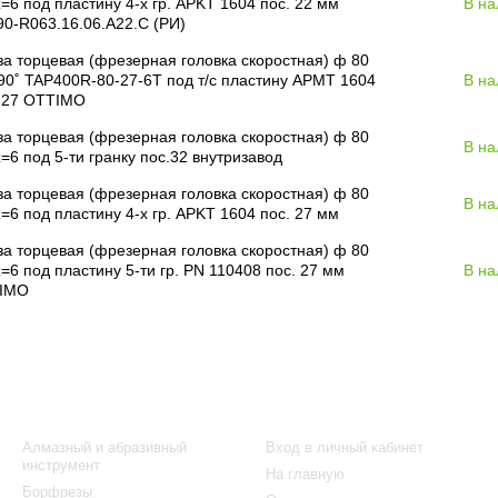
=6 под пластину 4-х гр. APKT 1604 пос. 22 мм
В на
0-R063.16.06.A22.C (РИ)
а торцевая (фрезерная головка скоростная) ф 80
90˚ TAP400R-80-27-6T под т/с пластину APMT 1604
В на
. 27 OTTIMO
а торцевая (фрезерная головка скоростная) ф 80
В на
=6 под 5-ти гранку пос.32 внутризавод
а торцевая (фрезерная головка скоростная) ф 80
В на
=6 под пластину 4-х гр. APKT 1604 пос. 27 мм
а торцевая (фрезерная головка скоростная) ф 80
=6 под пластину 5-ти гр. PN 110408 пос. 27 мм
В на
IMO
Каталог
Клиентам
Алмазный и абразивный
Вход в личный кабинет
инструмент
На главную
Борфрезы