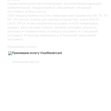
Профессиональный металлорежущий, металлообрабатывающий,
измерительный, твердосплавный, абразивный, слесарный
инструмент. ➥ freza.com.ua
1000 твердосплавних пластин «американських параметрів» ВК, ТК, ТН,
МС, АТ, гексоніт, ельбор для обробки колісних пар і рейок (RNUX,
LNUX, RPUX) ➕ Металоріжучий інструмент ➕ 4000 найменувань
свердел, фрез, мітчиків, плашок, зенкерів, зеньковок, розгорток,
протяжок ➕ Пневматичний та електро інструмент ➕ Слюсарний
інструмент ➕ Прилади вимірювальні ➕ Алмазний і абразивний
інструмент.
Принимаем к оплате
Мобильная версия