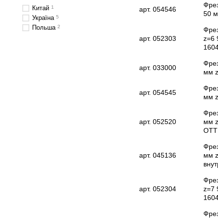
Фрез
Китай
1
арт. 054546
50 м
Україна
5
Польша
2
Фрез
арт. 052303
z=6 
160
Фрез
арт. 033000
мм z
Фрез
арт. 054545
мм z
Фрез
арт. 052520
мм z
OTT
Фрез
арт. 045136
мм z
внут
Фрез
арт. 052304
z=7 
160
Фрез