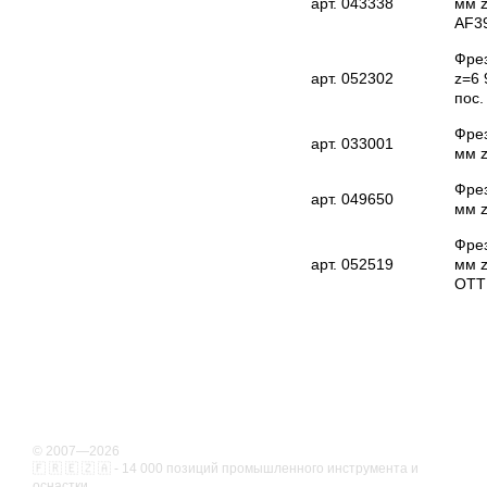
арт. 043338
мм z
AF39
Фрез
арт. 052302
z=6 
пос
Фрез
арт. 033001
мм z
Фрез
арт. 049650
мм z
Фрез
арт. 052519
мм z
OTT
© 2007—2026
🇫 🇷 🇪 🇿 🇦 - 14 000 позиций промышленного инструмента и
оснастки