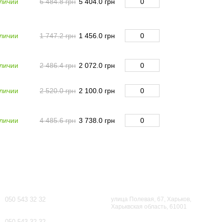
личии
6 484.8 грн
5 404.0 грн
личии
1 747.2 грн
1 456.0 грн
личии
2 486.4 грн
2 072.0 грн
личии
2 520.0 грн
2 100.0 грн
личии
4 485.6 грн
3 738.0 грн
Контактная информация
050 543 32 32
улица Полевая, 67, Харьков,
Харьквская область, 61001
050 543 32 32