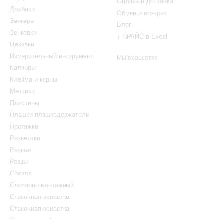
Оплата и доставка
Долбяки
Обмен и возврат
Зенкера
Блог
Зенковки
↓ ПРАЙС в Excel ↓
Цековки
Измерительный инструмент
Мы в соцсетях
Калибры
Клейма и керны
Метчики
Пластины
Плашки плашкодержатели
Протяжки
Развертки
Разное
Резцы
Сверла
Слесарно-монтажный
Станочная оснастка
Станочная оснастка