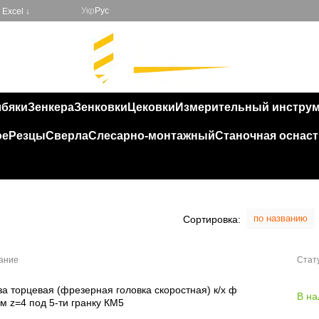
Укр
Рус
Excel ↓
лбяки
Зенкера
Зенковки
Цековки
Измерительный инстру
ое
Резцы
Сверла
Слесарно-монтажный
Станочная оснаст
по названию
Сортировка:
ание
Стат
а торцевая (фрезерная головка скоростная) к/х ф
В на
м z=4 под 5-ти гранку КМ5