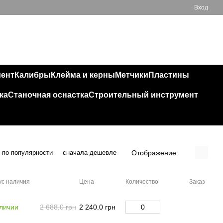
Вход
Мой заказ
050 543 32 32
мент
Калибры
Клейма и керны
Метчики
Пластины
ка
Станочная оснастка
Строительный инструмент
Отображение:
по популярности
сначала дешевле
ус наличия
Цена
Количество
Заказ
личии
2 688.0 грн
2 240.0 грн